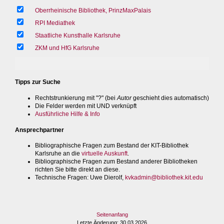
Oberrheinische Bibliothek, PrinzMaxPalais
RPI Mediathek
Staatliche Kunsthalle Karlsruhe
ZKM und HfG Karlsruhe
Tipps zur Suche
Rechtstrunkierung mit "?" (bei
Autor
geschieht dies automatisch)
Die Felder werden mit UND verknüpft
Ausführliche Hilfe & Info
Ansprechpartner
Bibliographische Fragen zum Bestand der KIT-Bibliothek
Karlsruhe an die
virtuelle Auskunft
.
Bibliographische Fragen zum Bestand anderer Bibliotheken
richten Sie bitte direkt an diese.
Technische Fragen
: Uwe Dierolf,
kvkadmin@bibliothek.kit.edu
Seitenanfang
Letzte Änderung
: 30.03.2026