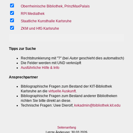
Oberrheinische Bibliothek, PrinzMaxPalais
RPI Mediathek
Staatliche Kunsthalle Karlsruhe
ZKM und HfG Karlsruhe
Tipps zur Suche
Rechtstrunkierung mit "?" (bei
Autor
geschieht dies automatisch)
Die Felder werden mit UND verknüpft
Ausführliche Hilfe & Info
Ansprechpartner
Bibliographische Fragen zum Bestand der KIT-Bibliothek
Karlsruhe an die
virtuelle Auskunft
.
Bibliographische Fragen zum Bestand anderer Bibliotheken
richten Sie bitte direkt an diese.
Technische Fragen
: Uwe Dierolf,
kvkadmin@bibliothek.kit.edu
Seitenanfang
Letzte Änderung
: 30.03.2026