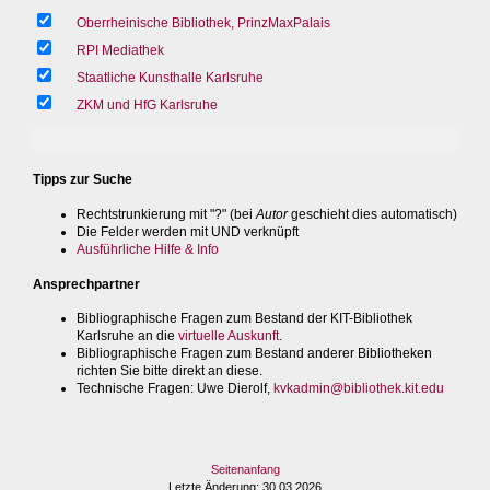
Oberrheinische Bibliothek, PrinzMaxPalais
RPI Mediathek
Staatliche Kunsthalle Karlsruhe
ZKM und HfG Karlsruhe
Tipps zur Suche
Rechtstrunkierung mit "?" (bei
Autor
geschieht dies automatisch)
Die Felder werden mit UND verknüpft
Ausführliche Hilfe & Info
Ansprechpartner
Bibliographische Fragen zum Bestand der KIT-Bibliothek
Karlsruhe an die
virtuelle Auskunft
.
Bibliographische Fragen zum Bestand anderer Bibliotheken
richten Sie bitte direkt an diese.
Technische Fragen
: Uwe Dierolf,
kvkadmin@bibliothek.kit.edu
Seitenanfang
Letzte Änderung
: 30.03.2026