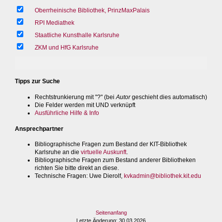
Oberrheinische Bibliothek, PrinzMaxPalais
RPI Mediathek
Staatliche Kunsthalle Karlsruhe
ZKM und HfG Karlsruhe
Tipps zur Suche
Rechtstrunkierung mit "?" (bei
Autor
geschieht dies automatisch)
Die Felder werden mit UND verknüpft
Ausführliche Hilfe & Info
Ansprechpartner
Bibliographische Fragen zum Bestand der KIT-Bibliothek
Karlsruhe an die
virtuelle Auskunft
.
Bibliographische Fragen zum Bestand anderer Bibliotheken
richten Sie bitte direkt an diese.
Technische Fragen
: Uwe Dierolf,
kvkadmin@bibliothek.kit.edu
Seitenanfang
Letzte Änderung
: 30.03.2026