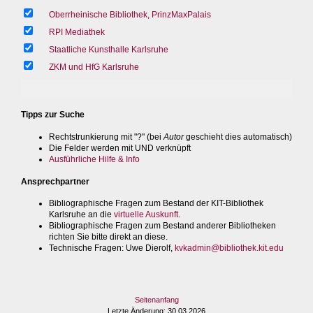
Oberrheinische Bibliothek, PrinzMaxPalais
RPI Mediathek
Staatliche Kunsthalle Karlsruhe
ZKM und HfG Karlsruhe
Tipps zur Suche
Rechtstrunkierung mit "?" (bei
Autor
geschieht dies automatisch)
Die Felder werden mit UND verknüpft
Ausführliche Hilfe & Info
Ansprechpartner
Bibliographische Fragen zum Bestand der KIT-Bibliothek
Karlsruhe an die
virtuelle Auskunft
.
Bibliographische Fragen zum Bestand anderer Bibliotheken
richten Sie bitte direkt an diese.
Technische Fragen
: Uwe Dierolf,
kvkadmin@bibliothek.kit.edu
Seitenanfang
Letzte Änderung
: 30.03.2026