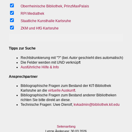
Oberrheinische Bibliothek, PrinzMaxPalais
RPI Mediathek
Staatliche Kunsthalle Karlsruhe
ZKM und HfG Karlsruhe
Tipps zur Suche
Rechtstrunkierung mit "?" (bei
Autor
geschieht dies automatisch)
Die Felder werden mit UND verknüpft
Ausführliche Hilfe & Info
Ansprechpartner
Bibliographische Fragen zum Bestand der KIT-Bibliothek
Karlsruhe an die
virtuelle Auskunft
.
Bibliographische Fragen zum Bestand anderer Bibliotheken
richten Sie bitte direkt an diese.
Technische Fragen
: Uwe Dierolf,
kvkadmin@bibliothek.kit.edu
Seitenanfang
Letzte Änderung
: 30.03.2026