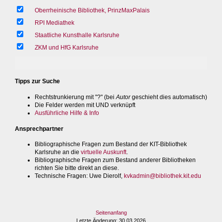
Oberrheinische Bibliothek, PrinzMaxPalais
RPI Mediathek
Staatliche Kunsthalle Karlsruhe
ZKM und HfG Karlsruhe
Tipps zur Suche
Rechtstrunkierung mit "?" (bei
Autor
geschieht dies automatisch)
Die Felder werden mit UND verknüpft
Ausführliche Hilfe & Info
Ansprechpartner
Bibliographische Fragen zum Bestand der KIT-Bibliothek
Karlsruhe an die
virtuelle Auskunft
.
Bibliographische Fragen zum Bestand anderer Bibliotheken
richten Sie bitte direkt an diese.
Technische Fragen
: Uwe Dierolf,
kvkadmin@bibliothek.kit.edu
Seitenanfang
Letzte Änderung
: 30.03.2026