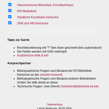
Oberrheinische Bibliothek, PrinzMaxPalais
RPI Mediathek
Staatliche Kunsthalle Karlsruhe
ZKM und HfG Karlsruhe
Tipps zur Suche
Rechtstrunkierung mit "?" (bei
Autor
geschieht dies automatisch)
Die Felder werden mit UND verknüpft
Ausführliche Hilfe & Info
Ansprechpartner
Bibliographische Fragen zum Bestand der KIT-Bibliothek
Karlsruhe an die
virtuelle Auskunft
.
Bibliographische Fragen zum Bestand anderer Bibliotheken
richten Sie bitte direkt an diese.
Technische Fragen
: Uwe Dierolf,
kvkadmin@bibliothek.kit.edu
Seitenanfang
Letzte Änderung
: 30.03.2026