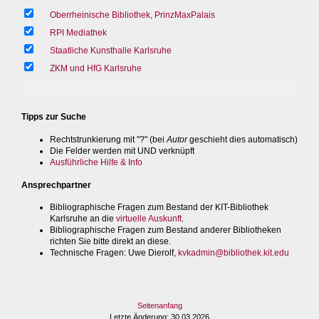
Oberrheinische Bibliothek, PrinzMaxPalais
RPI Mediathek
Staatliche Kunsthalle Karlsruhe
ZKM und HfG Karlsruhe
Tipps zur Suche
Rechtstrunkierung mit "?" (bei
Autor
geschieht dies automatisch)
Die Felder werden mit UND verknüpft
Ausführliche Hilfe & Info
Ansprechpartner
Bibliographische Fragen zum Bestand der KIT-Bibliothek
Karlsruhe an die
virtuelle Auskunft
.
Bibliographische Fragen zum Bestand anderer Bibliotheken
richten Sie bitte direkt an diese.
Technische Fragen
: Uwe Dierolf,
kvkadmin@bibliothek.kit.edu
Seitenanfang
Letzte Änderung
: 30.03.2026