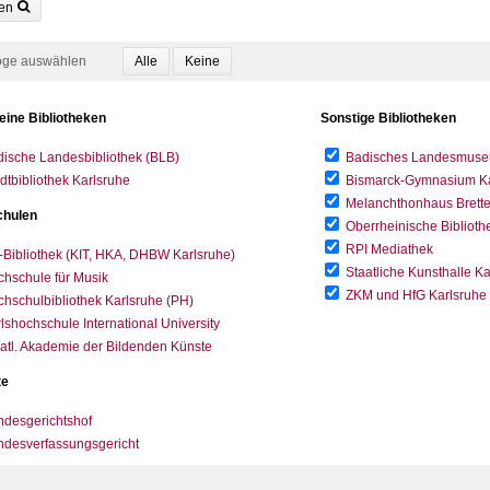
en
oge auswählen
eine Bibliotheken
Sonstige Bibliotheken
ische Landesbibliothek (BLB)
Badisches Landesmus
dtbibliothek Karlsruhe
Bismarck-Gymnasium Karl
Melanchthonhaus Brett
hulen
Oberrheinische Biblioth
RPI Mediathek
-Bibliothek (KIT, HKA, DHBW Karlsruhe)
Staatliche Kunsthalle K
hschule für Musik
ZKM und HfG Karlsruhe
hschulbibliothek Karlsruhe (PH)
lshochschule International University
atl. Akademie der Bildenden Künste
te
desgerichtshof
ndesverfassungsgericht