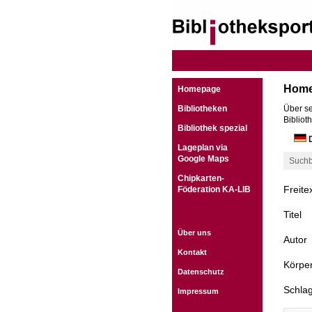
Hom
Homepage
Bibliotheken
Über se
Bibliot
Bibliothek spezial
D
Lageplan via
Google Maps
Suchb
Chipkarten-
Freite
Föderation KA-LIB
Titel
Über uns
Autor
Kontakt
Körper
Datenschutz
Schla
Impressum