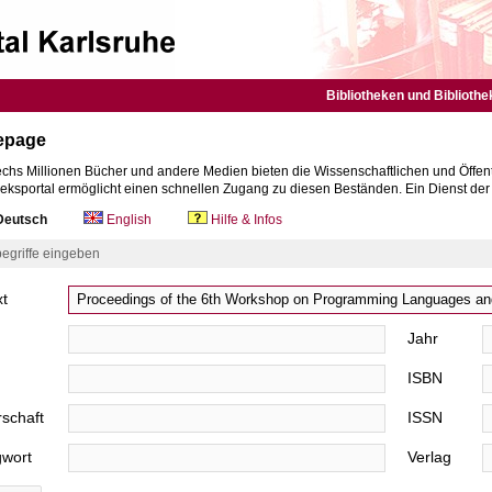
Bibliotheken und Bibliothe
epage
chs Millionen Bücher und andere Medien bieten die Wissenschaftlichen und Öffent
heksportal ermöglicht einen schnellen Zugang zu diesen Beständen. Ein Dienst de
eutsch
English
Hilfe & Infos
egriffe eingeben
xt
Jahr
ISBN
schaft
ISSN
gwort
Verlag