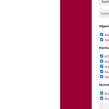
Such
Katal
Allgem
Bad
Sta
Hochsc
KIT
Hoc
Hoc
Kar
Sta
Gerich
Bun
Bu