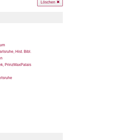
Löschen
eum
sruhe, Hist. Bibl.
en
ek, PrinzMaxPalais
arlsruhe