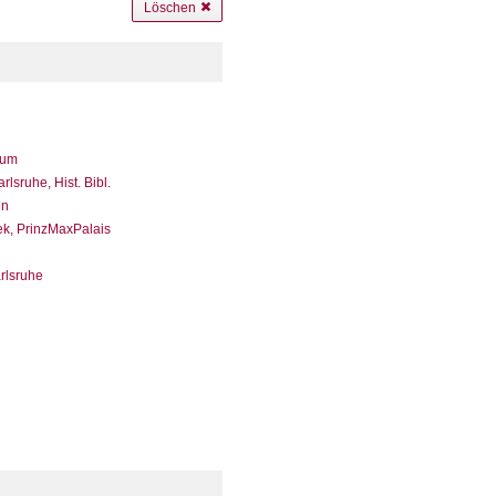
Löschen
eum
sruhe, Hist. Bibl.
en
ek, PrinzMaxPalais
arlsruhe