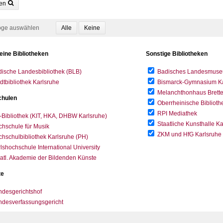
en
oge auswählen
eine Bibliotheken
Sonstige Bibliotheken
ische Landesbibliothek (BLB)
Badisches Landesmus
dtbibliothek Karlsruhe
Bismarck-Gymnasium Karl
Melanchthonhaus Brett
hulen
Oberrheinische Biblioth
RPI Mediathek
-Bibliothek (KIT, HKA, DHBW Karlsruhe)
Staatliche Kunsthalle K
hschule für Musik
ZKM und HfG Karlsruhe
hschulbibliothek Karlsruhe (PH)
lshochschule International University
atl. Akademie der Bildenden Künste
te
desgerichtshof
ndesverfassungsgericht