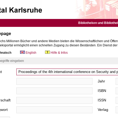
Bibliotheken und Bibliothe
epage
chs Millionen Bücher und andere Medien bieten die Wissenschaftlichen und Öffent
heksportal ermöglicht einen schnellen Zugang zu diesen Beständen. Ein Dienst de
eutsch
English
Hilfe & Infos
egriffe eingeben
xt
Jahr
ISBN
schaft
ISSN
gwort
Verlag