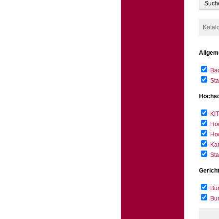
Such
Katal
Allgem
Bad
Sta
Hochsc
KIT
Hoc
Hoc
Kar
Sta
Gerich
Bun
Bu