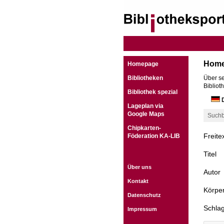
Hom
Homepage
Bibliotheken
Über se
Bibliot
Bibliothek spezial
D
Lageplan via
Google Maps
Suchb
Chipkarten-
Freite
Föderation KA-LIB
Titel
Über uns
Autor
Kontakt
Körper
Datenschutz
Schla
Impressum