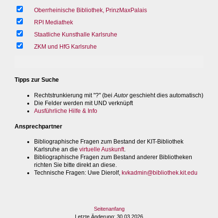
Oberrheinische Bibliothek, PrinzMaxPalais
RPI Mediathek
Staatliche Kunsthalle Karlsruhe
ZKM und HfG Karlsruhe
Tipps zur Suche
Rechtstrunkierung mit "?" (bei
Autor
geschieht dies automatisch)
Die Felder werden mit UND verknüpft
Ausführliche Hilfe & Info
Ansprechpartner
Bibliographische Fragen zum Bestand der KIT-Bibliothek
Karlsruhe an die
virtuelle Auskunft
.
Bibliographische Fragen zum Bestand anderer Bibliotheken
richten Sie bitte direkt an diese.
Technische Fragen
: Uwe Dierolf,
kvkadmin@bibliothek.kit.edu
Seitenanfang
Letzte Änderung
: 30.03.2026