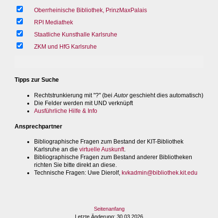
Oberrheinische Bibliothek, PrinzMaxPalais
RPI Mediathek
Staatliche Kunsthalle Karlsruhe
ZKM und HfG Karlsruhe
Tipps zur Suche
Rechtstrunkierung mit "?" (bei
Autor
geschieht dies automatisch)
Die Felder werden mit UND verknüpft
Ausführliche Hilfe & Info
Ansprechpartner
Bibliographische Fragen zum Bestand der KIT-Bibliothek
Karlsruhe an die
virtuelle Auskunft
.
Bibliographische Fragen zum Bestand anderer Bibliotheken
richten Sie bitte direkt an diese.
Technische Fragen
: Uwe Dierolf,
kvkadmin@bibliothek.kit.edu
Seitenanfang
Letzte Änderung
: 30.03.2026