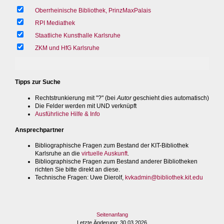
Oberrheinische Bibliothek, PrinzMaxPalais
RPI Mediathek
Staatliche Kunsthalle Karlsruhe
ZKM und HfG Karlsruhe
Tipps zur Suche
Rechtstrunkierung mit "?" (bei
Autor
geschieht dies automatisch)
Die Felder werden mit UND verknüpft
Ausführliche Hilfe & Info
Ansprechpartner
Bibliographische Fragen zum Bestand der KIT-Bibliothek
Karlsruhe an die
virtuelle Auskunft
.
Bibliographische Fragen zum Bestand anderer Bibliotheken
richten Sie bitte direkt an diese.
Technische Fragen
: Uwe Dierolf,
kvkadmin@bibliothek.kit.edu
Seitenanfang
Letzte Änderung
: 30.03.2026