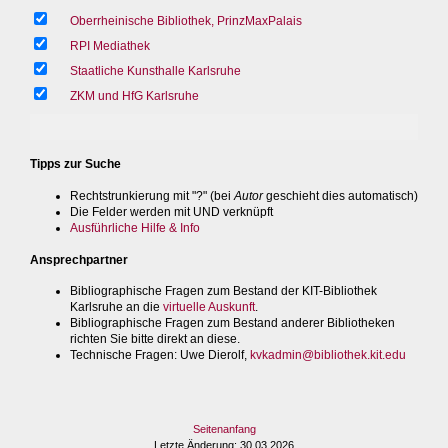
Oberrheinische Bibliothek, PrinzMaxPalais
RPI Mediathek
Staatliche Kunsthalle Karlsruhe
ZKM und HfG Karlsruhe
Tipps zur Suche
Rechtstrunkierung mit "?" (bei
Autor
geschieht dies automatisch)
Die Felder werden mit UND verknüpft
Ausführliche Hilfe & Info
Ansprechpartner
Bibliographische Fragen zum Bestand der KIT-Bibliothek
Karlsruhe an die
virtuelle Auskunft
.
Bibliographische Fragen zum Bestand anderer Bibliotheken
richten Sie bitte direkt an diese.
Technische Fragen
: Uwe Dierolf,
kvkadmin@bibliothek.kit.edu
Seitenanfang
Letzte Änderung
: 30.03.2026