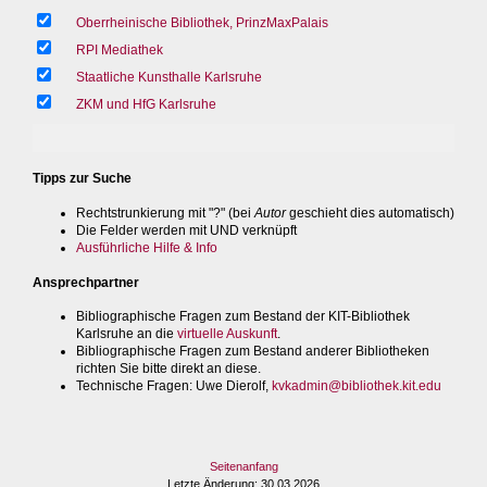
Oberrheinische Bibliothek, PrinzMaxPalais
RPI Mediathek
Staatliche Kunsthalle Karlsruhe
ZKM und HfG Karlsruhe
Tipps zur Suche
Rechtstrunkierung mit "?" (bei
Autor
geschieht dies automatisch)
Die Felder werden mit UND verknüpft
Ausführliche Hilfe & Info
Ansprechpartner
Bibliographische Fragen zum Bestand der KIT-Bibliothek
Karlsruhe an die
virtuelle Auskunft
.
Bibliographische Fragen zum Bestand anderer Bibliotheken
richten Sie bitte direkt an diese.
Technische Fragen
: Uwe Dierolf,
kvkadmin@bibliothek.kit.edu
Seitenanfang
Letzte Änderung
: 30.03.2026