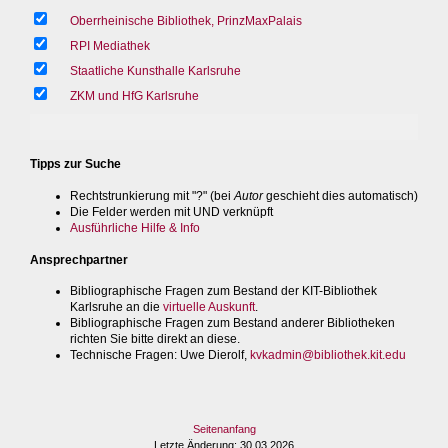
Oberrheinische Bibliothek, PrinzMaxPalais
RPI Mediathek
Staatliche Kunsthalle Karlsruhe
ZKM und HfG Karlsruhe
Tipps zur Suche
Rechtstrunkierung mit "?" (bei
Autor
geschieht dies automatisch)
Die Felder werden mit UND verknüpft
Ausführliche Hilfe & Info
Ansprechpartner
Bibliographische Fragen zum Bestand der KIT-Bibliothek
Karlsruhe an die
virtuelle Auskunft
.
Bibliographische Fragen zum Bestand anderer Bibliotheken
richten Sie bitte direkt an diese.
Technische Fragen
: Uwe Dierolf,
kvkadmin@bibliothek.kit.edu
Seitenanfang
Letzte Änderung
: 30.03.2026