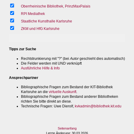
Oberrheinische Bibliothek, PrinzMaxPalais
RPI Mediathek
Staatliche Kunsthalle Karlsruhe
ZKM und HfG Karlsruhe
Tipps zur Suche
Rechtstrunkierung mit "?" (bei
Autor
geschieht dies automatisch)
Die Felder werden mit UND verknüpft
Ausführliche Hilfe & Info
Ansprechpartner
Bibliographische Fragen zum Bestand der KIT-Bibliothek
Karlsruhe an die
virtuelle Auskunft
.
Bibliographische Fragen zum Bestand anderer Bibliotheken
richten Sie bitte direkt an diese.
Technische Fragen
: Uwe Dierolf,
kvkadmin@bibliothek.kit.edu
Seitenanfang
Letzte Änderung
: 30.03.2026