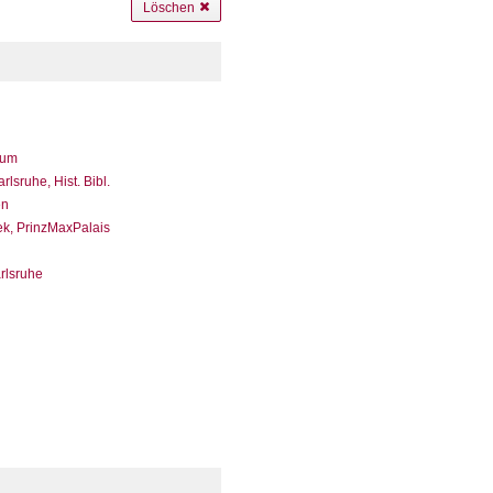
Löschen
eum
sruhe, Hist. Bibl.
en
ek, PrinzMaxPalais
arlsruhe