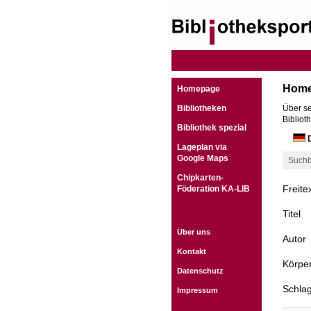
Hom
Homepage
Bibliotheken
Über se
Bibliot
Bibliothek spezial
D
Lageplan via
Google Maps
Suchb
Chipkarten-
Freite
Föderation KA-LIB
Titel
Über uns
Autor
Kontakt
Körper
Datenschutz
Schla
Impressum