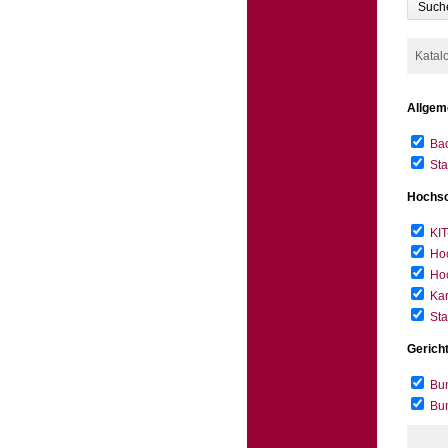
Such
Katal
Allgem
Bad
Sta
Hochsc
KIT
Hoc
Hoc
Kar
Sta
Gerich
Bun
Bu