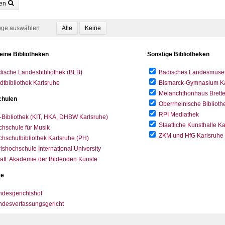
en
oge auswählen
eine Bibliotheken
Sonstige Bibliotheken
ische Landesbibliothek (BLB)
Badisches Landesmus
dtbibliothek Karlsruhe
Bismarck-Gymnasium Karl
Melanchthonhaus Brett
hulen
Oberrheinische Biblioth
RPI Mediathek
-Bibliothek (KIT, HKA, DHBW Karlsruhe)
Staatliche Kunsthalle K
hschule für Musik
ZKM und HfG Karlsruhe
hschulbibliothek Karlsruhe (PH)
lshochschule International University
atl. Akademie der Bildenden Künste
te
desgerichtshof
ndesverfassungsgericht