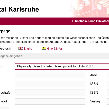
Bibliotheken und Bibliothe
epage
chs Millionen Bücher und andere Medien bieten die Wissenschaftlichen und Öffent
heksportal ermöglicht einen schnellen Zugang zu diesen Beständen. Ein Dienst de
eutsch
English
Hilfe & Infos
egriffe eingeben
xt
Jahr
ISBN
schaft
ISSN
gwort
Verlag