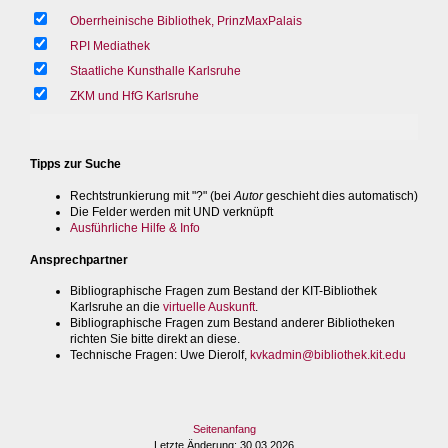
Oberrheinische Bibliothek, PrinzMaxPalais
RPI Mediathek
Staatliche Kunsthalle Karlsruhe
ZKM und HfG Karlsruhe
Tipps zur Suche
Rechtstrunkierung mit "?" (bei
Autor
geschieht dies automatisch)
Die Felder werden mit UND verknüpft
Ausführliche Hilfe & Info
Ansprechpartner
Bibliographische Fragen zum Bestand der KIT-Bibliothek
Karlsruhe an die
virtuelle Auskunft
.
Bibliographische Fragen zum Bestand anderer Bibliotheken
richten Sie bitte direkt an diese.
Technische Fragen
: Uwe Dierolf,
kvkadmin@bibliothek.kit.edu
Seitenanfang
Letzte Änderung
: 30.03.2026