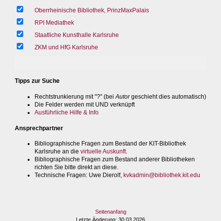
Oberrheinische Bibliothek, PrinzMaxPalais
RPI Mediathek
Staatliche Kunsthalle Karlsruhe
ZKM und HfG Karlsruhe
Tipps zur Suche
Rechtstrunkierung mit "?" (bei
Autor
geschieht dies automatisch)
Die Felder werden mit UND verknüpft
Ausführliche Hilfe & Info
Ansprechpartner
Bibliographische Fragen zum Bestand der KIT-Bibliothek
Karlsruhe an die
virtuelle Auskunft
.
Bibliographische Fragen zum Bestand anderer Bibliotheken
richten Sie bitte direkt an diese.
Technische Fragen
: Uwe Dierolf,
kvkadmin@bibliothek.kit.edu
Seitenanfang
Letzte Änderung
: 30.03.2026