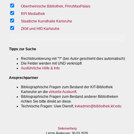
Oberrheinische Bibliothek, PrinzMaxPalais
RPI Mediathek
Staatliche Kunsthalle Karlsruhe
ZKM und HfG Karlsruhe
Tipps zur Suche
Rechtstrunkierung mit "?" (bei
Autor
geschieht dies automatisch)
Die Felder werden mit UND verknüpft
Ausführliche Hilfe & Info
Ansprechpartner
Bibliographische Fragen zum Bestand der KIT-Bibliothek
Karlsruhe an die
virtuelle Auskunft
.
Bibliographische Fragen zum Bestand anderer Bibliotheken
richten Sie bitte direkt an diese.
Technische Fragen
: Uwe Dierolf,
kvkadmin@bibliothek.kit.edu
Seitenanfang
Letzte Änderung
: 30.03.2026