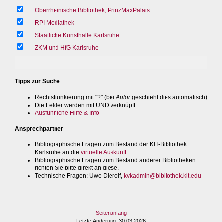
Oberrheinische Bibliothek, PrinzMaxPalais
RPI Mediathek
Staatliche Kunsthalle Karlsruhe
ZKM und HfG Karlsruhe
Tipps zur Suche
Rechtstrunkierung mit "?" (bei
Autor
geschieht dies automatisch)
Die Felder werden mit UND verknüpft
Ausführliche Hilfe & Info
Ansprechpartner
Bibliographische Fragen zum Bestand der KIT-Bibliothek
Karlsruhe an die
virtuelle Auskunft
.
Bibliographische Fragen zum Bestand anderer Bibliotheken
richten Sie bitte direkt an diese.
Technische Fragen
: Uwe Dierolf,
kvkadmin@bibliothek.kit.edu
Seitenanfang
Letzte Änderung
: 30.03.2026