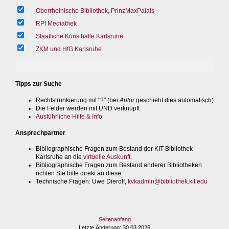
Oberrheinische Bibliothek, PrinzMaxPalais
RPI Mediathek
Staatliche Kunsthalle Karlsruhe
ZKM und HfG Karlsruhe
Tipps zur Suche
Rechtstrunkierung mit "?" (bei
Autor
geschieht dies automatisch)
Die Felder werden mit UND verknüpft
Ausführliche Hilfe & Info
Ansprechpartner
Bibliographische Fragen zum Bestand der KIT-Bibliothek
Karlsruhe an die
virtuelle Auskunft
.
Bibliographische Fragen zum Bestand anderer Bibliotheken
richten Sie bitte direkt an diese.
Technische Fragen
: Uwe Dierolf,
kvkadmin@bibliothek.kit.edu
Seitenanfang
Letzte Änderung
: 30.03.2026