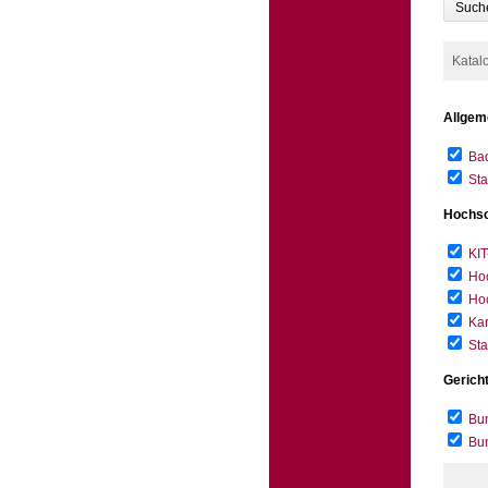
Such
Katal
Allgem
Bad
Sta
Hochsc
KIT
Hoc
Hoc
Kar
Sta
Gerich
Bun
Bu