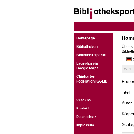
Hom
Homepage
Bibliotheken
Über se
Bibliot
Bibliothek spezial
D
Lageplan via
Google Maps
Suchb
Chipkarten-
Freite
Föderation KA-LIB
Titel
Über uns
Autor
Kontakt
Körper
Datenschutz
Schla
Impressum