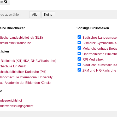
en
oge auswählen
eine Bibliotheken
Sonstige Bibliotheken
ische Landesbibliothek (BLB)
Badisches Landesmus
dtbibliothek Karlsruhe
Bismarck-Gymnasium Karl
Melanchthonhaus Brett
hulen
Oberrheinische Biblioth
RPI Mediathek
-Bibliothek (KIT, HKA, DHBW Karlsruhe)
Staatliche Kunsthalle K
hschule für Musik
ZKM und HfG Karlsruhe
hschulbibliothek Karlsruhe (PH)
lshochschule International University
atl. Akademie der Bildenden Künste
te
desgerichtshof
ndesverfassungsgericht