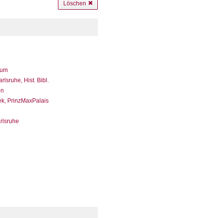
Löschen
eum
sruhe, Hist. Bibl.
en
ek, PrinzMaxPalais
arlsruhe