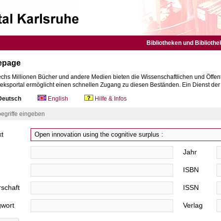
Bibliotheken und Bibliothe
epage
chs Millionen Bücher und andere Medien bieten die Wissenschaftlichen und Öffent
heksportal ermöglicht einen schnellen Zugang zu diesen Beständen. Ein Dienst de
eutsch
English
Hilfe & Infos
egriffe eingeben
xt
Jahr
ISBN
schaft
ISSN
gwort
Verlag