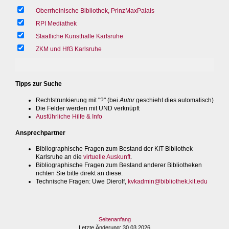
Oberrheinische Bibliothek, PrinzMaxPalais
RPI Mediathek
Staatliche Kunsthalle Karlsruhe
ZKM und HfG Karlsruhe
Tipps zur Suche
Rechtstrunkierung mit "?" (bei
Autor
geschieht dies automatisch)
Die Felder werden mit UND verknüpft
Ausführliche Hilfe & Info
Ansprechpartner
Bibliographische Fragen zum Bestand der KIT-Bibliothek
Karlsruhe an die
virtuelle Auskunft
.
Bibliographische Fragen zum Bestand anderer Bibliotheken
richten Sie bitte direkt an diese.
Technische Fragen
: Uwe Dierolf,
kvkadmin@bibliothek.kit.edu
Seitenanfang
Letzte Änderung
: 30.03.2026