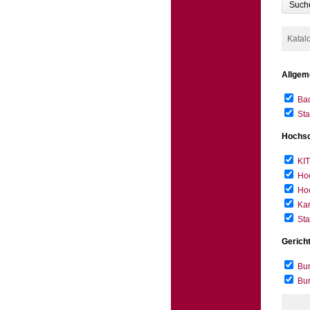
Such
Katal
Allgem
Bad
Sta
Hochsc
KIT
Hoc
Hoc
Kar
Sta
Gerich
Bun
Bu