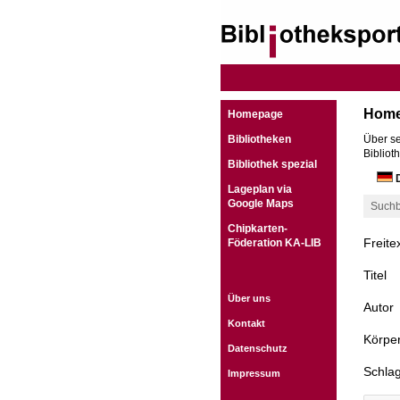
Hom
Homepage
Bibliotheken
Über se
Bibliot
Bibliothek spezial
D
Lageplan via
Google Maps
Suchb
Chipkarten-
Freite
Föderation KA-LIB
Titel
Über uns
Autor
Kontakt
Körper
Datenschutz
Schla
Impressum