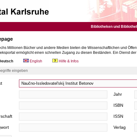
Bibliotheken und Bibliothe
epage
chs Millionen Bücher und andere Medien bieten die Wissenschaftlichen und Öffent
heksportal ermöglicht einen schnellen Zugang zu diesen Beständen. Ein Dienst de
eutsch
English
Hilfe & Infos
egriffe eingeben
xt
Jahr
ISBN
schaft
ISSN
gwort
Verlag