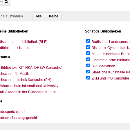
en
oge auswählen
eine Bibliotheken
Sonstige Bibliotheken
ische Landesbibliothek (BLB)
Badisches Landesmus
dtbibliothek Karlsruhe
Bismarck-Gymnasium Karl
Melanchthonhaus Brett
hulen
Oberrheinische Biblioth
RPI Mediathek
-Bibliothek (KIT, HKA, DHBW Karlsruhe)
Staatliche Kunsthalle K
hschule für Musik
ZKM und HfG Karlsruhe
hschulbibliothek Karlsruhe (PH)
lshochschule International University
atl. Akademie der Bildenden Künste
te
desgerichtshof
ndesverfassungsgericht