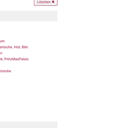
Löschen
eum
sruhe, Hist. Bibl.
en
ek, PrinzMaxPalais
arlsruhe