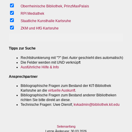
Oberrheinische Bibliothek, PrinzMaxPalais
RPI Mediathek
Staatliche Kunsthalle Karlsruhe
ZKM und HfG Karlsruhe
Tipps zur Suche
Rechtstrunkierung mit "?" (bei
Autor
geschieht dies automatisch)
Die Felder werden mit UND verknüpft
Ausführliche Hilfe & Info
Ansprechpartner
Bibliographische Fragen zum Bestand der KIT-Bibliothek
Karlsruhe an die
virtuelle Auskunft
.
Bibliographische Fragen zum Bestand anderer Bibliotheken
richten Sie bitte direkt an diese.
Technische Fragen
: Uwe Dierolf,
kvkadmin@bibliothek.kit.edu
Seitenanfang
Letzte Änderung
: 30.03.2026