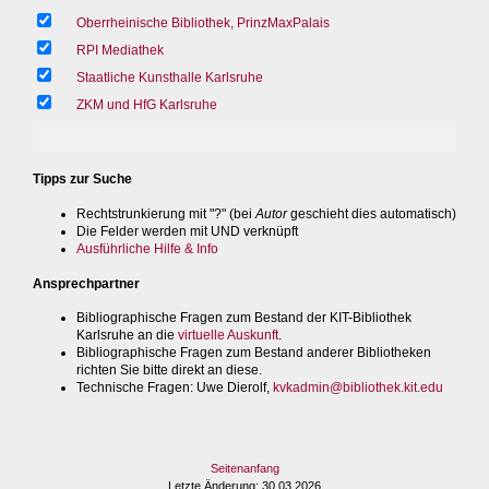
Oberrheinische Bibliothek, PrinzMaxPalais
RPI Mediathek
Staatliche Kunsthalle Karlsruhe
ZKM und HfG Karlsruhe
Tipps zur Suche
Rechtstrunkierung mit "?" (bei
Autor
geschieht dies automatisch)
Die Felder werden mit UND verknüpft
Ausführliche Hilfe & Info
Ansprechpartner
Bibliographische Fragen zum Bestand der KIT-Bibliothek
Karlsruhe an die
virtuelle Auskunft
.
Bibliographische Fragen zum Bestand anderer Bibliotheken
richten Sie bitte direkt an diese.
Technische Fragen
: Uwe Dierolf,
kvkadmin@bibliothek.kit.edu
Seitenanfang
Letzte Änderung
: 30.03.2026