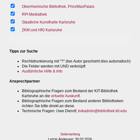
Oberrheinische Bibliothek, PrinzMaxPalais
RPI Mediathek
Staatliche Kunsthalle Karlsruhe
ZKM und HfG Karlsruhe
Tipps zur Suche
Rechtstrunkierung mit "?" (bei
Autor
geschieht dies automatisch)
Die Felder werden mit UND verknüpft
Ausführliche Hilfe & Info
Ansprechpartner
Bibliographische Fragen zum Bestand der KIT-Bibliothek
Karlsruhe an die
virtuelle Auskunft
.
Bibliographische Fragen zum Bestand anderer Bibliotheken
richten Sie bitte direkt an diese.
Technische Fragen
: Uwe Dierolf,
kvkadmin@bibliothek.kit.edu
Seitenanfang
Letzte Änderung
: 30.03.2026