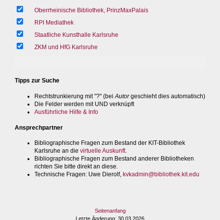
Oberrheinische Bibliothek, PrinzMaxPalais
RPI Mediathek
Staatliche Kunsthalle Karlsruhe
ZKM und HfG Karlsruhe
Tipps zur Suche
Rechtstrunkierung mit "?" (bei
Autor
geschieht dies automatisch)
Die Felder werden mit UND verknüpft
Ausführliche Hilfe & Info
Ansprechpartner
Bibliographische Fragen zum Bestand der KIT-Bibliothek
Karlsruhe an die
virtuelle Auskunft
.
Bibliographische Fragen zum Bestand anderer Bibliotheken
richten Sie bitte direkt an diese.
Technische Fragen
: Uwe Dierolf,
kvkadmin@bibliothek.kit.edu
Seitenanfang
Letzte Änderung
: 30.03.2026