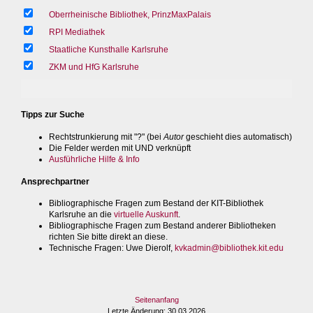
Oberrheinische Bibliothek, PrinzMaxPalais
RPI Mediathek
Staatliche Kunsthalle Karlsruhe
ZKM und HfG Karlsruhe
Tipps zur Suche
Rechtstrunkierung mit "?" (bei
Autor
geschieht dies automatisch)
Die Felder werden mit UND verknüpft
Ausführliche Hilfe & Info
Ansprechpartner
Bibliographische Fragen zum Bestand der KIT-Bibliothek
Karlsruhe an die
virtuelle Auskunft
.
Bibliographische Fragen zum Bestand anderer Bibliotheken
richten Sie bitte direkt an diese.
Technische Fragen
: Uwe Dierolf,
kvkadmin@bibliothek.kit.edu
Seitenanfang
Letzte Änderung
: 30.03.2026