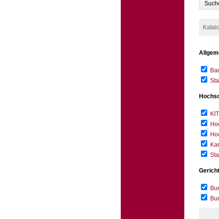
Such
Katal
Allgem
Bad
Sta
Hochsc
KIT
Hoc
Hoc
Kar
Sta
Gerich
Bun
Bu