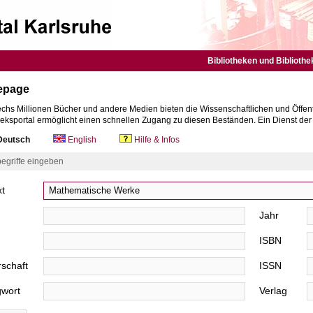
Bibliotheken und Bibliothe
epage
chs Millionen Bücher und andere Medien bieten die Wissenschaftlichen und Öffent
heksportal ermöglicht einen schnellen Zugang zu diesen Beständen. Ein Dienst de
eutsch
English
Hilfe & Infos
egriffe eingeben
xt
Jahr
ISBN
schaft
ISSN
gwort
Verlag