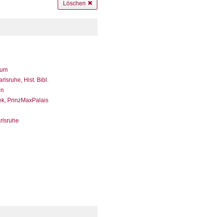
Löschen
eum
sruhe, Hist. Bibl.
en
ek, PrinzMaxPalais
arlsruhe