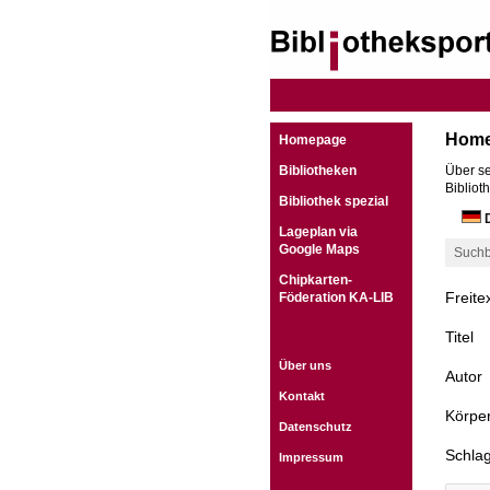
Hom
Homepage
Bibliotheken
Über se
Bibliot
Bibliothek spezial
D
Lageplan via
Google Maps
Suchb
Chipkarten-
Freite
Föderation KA-LIB
Titel
Über uns
Autor
Kontakt
Körper
Datenschutz
Schla
Impressum