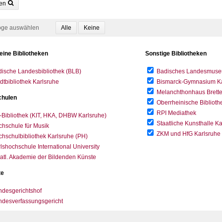
en
oge auswählen
eine Bibliotheken
Sonstige Bibliotheken
ische Landesbibliothek (BLB)
Badisches Landesmus
dtbibliothek Karlsruhe
Bismarck-Gymnasium Karl
Melanchthonhaus Brett
hulen
Oberrheinische Biblioth
RPI Mediathek
-Bibliothek (KIT, HKA, DHBW Karlsruhe)
Staatliche Kunsthalle K
hschule für Musik
ZKM und HfG Karlsruhe
hschulbibliothek Karlsruhe (PH)
lshochschule International University
atl. Akademie der Bildenden Künste
te
desgerichtshof
ndesverfassungsgericht