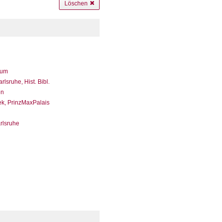
Löschen
eum
sruhe, Hist. Bibl.
en
ek, PrinzMaxPalais
arlsruhe