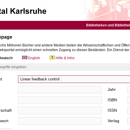
Bibliotheken und Bibliothe
epage
chs Millionen Bücher und andere Medien bieten die Wissenschaftlichen und Öffent
heksportal ermöglicht einen schnellen Zugang zu diesen Beständen. Ein Dienst de
eutsch
English
Hilfe & Infos
egriffe eingeben
xt
Jahr
ISBN
schaft
ISSN
gwort
Verlag