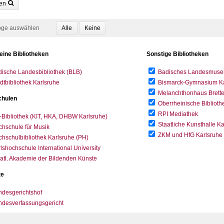
en
oge auswählen
eine Bibliotheken
Sonstige Bibliotheken
ische Landesbibliothek (BLB)
Badisches Landesmus
dtbibliothek Karlsruhe
Bismarck-Gymnasium Karl
Melanchthonhaus Brett
hulen
Oberrheinische Biblioth
RPI Mediathek
-Bibliothek (KIT, HKA, DHBW Karlsruhe)
Staatliche Kunsthalle K
hschule für Musik
ZKM und HfG Karlsruhe
hschulbibliothek Karlsruhe (PH)
lshochschule International University
atl. Akademie der Bildenden Künste
te
desgerichtshof
ndesverfassungsgericht