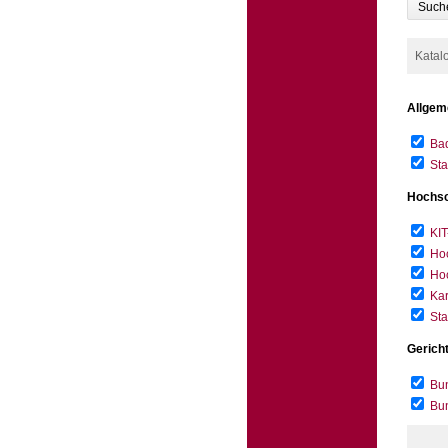
Such
Katal
Allgem
Bad
Sta
Hochsc
KIT
Hoc
Hoc
Kar
Sta
Gerich
Bun
Bu