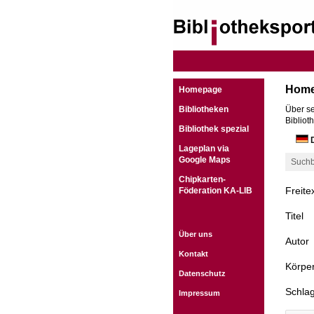
Hom
Homepage
Bibliotheken
Über se
Bibliot
Bibliothek spezial
D
Lageplan via
Google Maps
Suchb
Chipkarten-
Freite
Föderation KA-LIB
Titel
Über uns
Autor
Kontakt
Körper
Datenschutz
Schla
Impressum