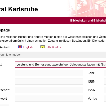
Bibliotheken und Bibliothe
epage
chs Millionen Bücher und andere Medien bieten die Wissenschaftlichen und Öffent
heksportal ermöglicht einen schnellen Zugang zu diesen Beständen. Ein Dienst de
eutsch
English
Hilfe & Infos
egriffe eingeben
xt
Jahr
ISBN
schaft
ISSN
gwort
Verlag