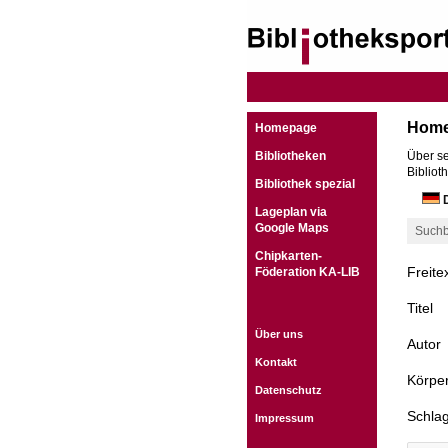
Hom
Homepage
Bibliotheken
Über se
Bibliot
Bibliothek spezial
D
Lageplan via
Google Maps
Suchb
Chipkarten-
Freite
Föderation KA-LIB
Titel
Über uns
Autor
Kontakt
Körper
Datenschutz
Schla
Impressum