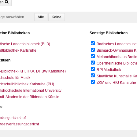
en
oge auswählen
eine Bibliotheken
Sonstige Bibliotheken
ische Landesbibliothek (BLB)
Badisches Landesmus
dtbibliothek Karlsruhe
Bismarck-Gymnasium Karl
Melanchthonhaus Brett
hulen
Oberrheinische Biblioth
RPI Mediathek
-Bibliothek (KIT, HKA, DHBW Karlsruhe)
Staatliche Kunsthalle K
hschule für Musik
ZKM und HfG Karlsruhe
hschulbibliothek Karlsruhe (PH)
lshochschule International University
atl. Akademie der Bildenden Künste
te
desgerichtshof
ndesverfassungsgericht