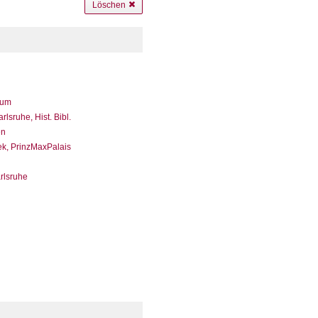
Löschen
eum
sruhe, Hist. Bibl.
en
ek, PrinzMaxPalais
arlsruhe