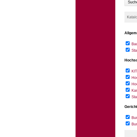
Such
Katal
Allgem
Bad
Sta
Hochsc
KIT
Hoc
Hoc
Kar
Sta
Gerich
Bun
Bu