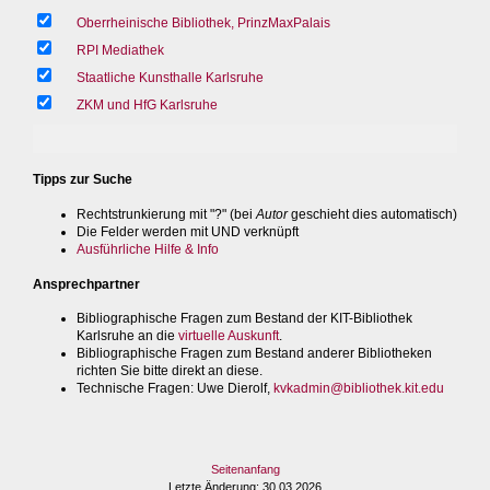
Oberrheinische Bibliothek, PrinzMaxPalais
RPI Mediathek
Staatliche Kunsthalle Karlsruhe
ZKM und HfG Karlsruhe
Tipps zur Suche
Rechtstrunkierung mit "?" (bei
Autor
geschieht dies automatisch)
Die Felder werden mit UND verknüpft
Ausführliche Hilfe & Info
Ansprechpartner
Bibliographische Fragen zum Bestand der KIT-Bibliothek
Karlsruhe an die
virtuelle Auskunft
.
Bibliographische Fragen zum Bestand anderer Bibliotheken
richten Sie bitte direkt an diese.
Technische Fragen
: Uwe Dierolf,
kvkadmin@bibliothek.kit.edu
Seitenanfang
Letzte Änderung
: 30.03.2026