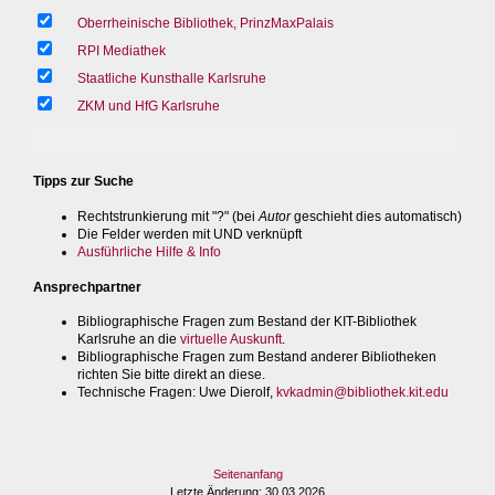
Oberrheinische Bibliothek, PrinzMaxPalais
RPI Mediathek
Staatliche Kunsthalle Karlsruhe
ZKM und HfG Karlsruhe
Tipps zur Suche
Rechtstrunkierung mit "?" (bei
Autor
geschieht dies automatisch)
Die Felder werden mit UND verknüpft
Ausführliche Hilfe & Info
Ansprechpartner
Bibliographische Fragen zum Bestand der KIT-Bibliothek
Karlsruhe an die
virtuelle Auskunft
.
Bibliographische Fragen zum Bestand anderer Bibliotheken
richten Sie bitte direkt an diese.
Technische Fragen
: Uwe Dierolf,
kvkadmin@bibliothek.kit.edu
Seitenanfang
Letzte Änderung
: 30.03.2026