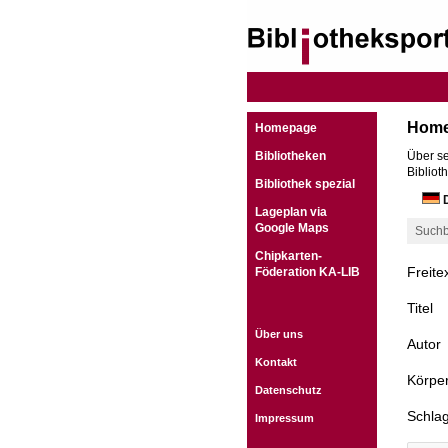
Hom
Homepage
Bibliotheken
Über se
Bibliot
Bibliothek spezial
D
Lageplan via
Google Maps
Suchb
Chipkarten-
Freite
Föderation KA-LIB
Titel
Über uns
Autor
Kontakt
Körper
Datenschutz
Schla
Impressum