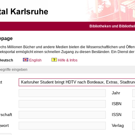
Bibliotheken und Bibliothe
epage
chs Millionen Bücher und andere Medien bieten die Wissenschaftlichen und Öffent
heksportal ermöglicht einen schnellen Zugang zu diesen Beständen. Ein Dienst de
eutsch
English
Hilfe & Infos
egriffe eingeben
xt
Jahr
ISBN
schaft
ISSN
gwort
Verlag