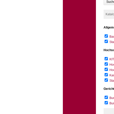
Such
Katal
Allgem
Bad
Sta
Hochsc
KIT
Hoc
Hoc
Kar
Sta
Gerich
Bun
Bu