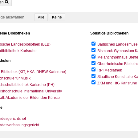
en
oge auswählen
eine Bibliotheken
Sonstige Bibliotheken
ische Landesbibliothek (BLB)
Badisches Landesmus
dtbibliothek Karlsruhe
Bismarck-Gymnasium Karl
Melanchthonhaus Brett
hulen
Oberrheinische Biblioth
RPI Mediathek
-Bibliothek (KIT, HKA, DHBW Karlsruhe)
Staatliche Kunsthalle K
hschule für Musik
ZKM und HfG Karlsruhe
hschulbibliothek Karlsruhe (PH)
lshochschule International University
atl. Akademie der Bildenden Künste
te
desgerichtshof
ndesverfassungsgericht