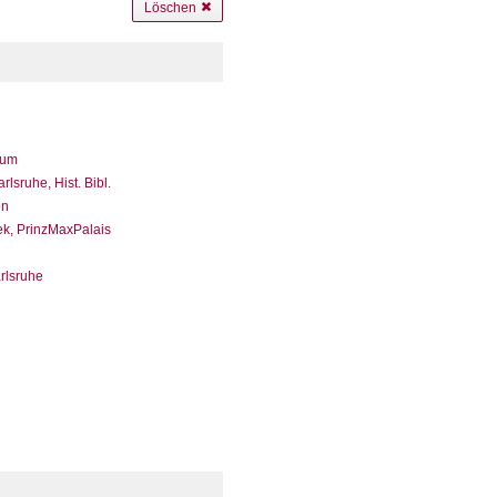
Löschen
eum
sruhe, Hist. Bibl.
en
ek, PrinzMaxPalais
arlsruhe