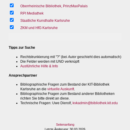
Oberrheinische Bibliothek, PrinzMaxPalais
RPI Mediathek
Staatliche Kunsthalle Karlsruhe
ZKM und HfG Karlsruhe
Tipps zur Suche
Rechtstrunkierung mit "?" (bei
Autor
geschieht dies automatisch)
Die Felder werden mit UND verknüpft
Ausführliche Hilfe & Info
Ansprechpartner
Bibliographische Fragen zum Bestand der KIT-Bibliothek
Karlsruhe an die
virtuelle Auskunft
.
Bibliographische Fragen zum Bestand anderer Bibliotheken
richten Sie bitte direkt an diese.
Technische Fragen
: Uwe Dierolf,
kvkadmin@bibliothek.kit.edu
Seitenanfang
Letzte Änderung
: 30.03.2026