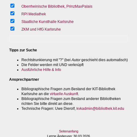
Oberrheinische Bibliothek, PrinzMaxPalais
RPI Mediathek
Staatliche Kunsthalle Karlsruhe
ZKM und HfG Karlsruhe
Tipps zur Suche
Rechtstrunkierung mit "?" (bei
Autor
geschieht dies automatisch)
Die Felder werden mit UND verknüpft
Ausführliche Hilfe & Info
Ansprechpartner
Bibliographische Fragen zum Bestand der KIT-Bibliothek
Karlsruhe an die
virtuelle Auskunft
.
Bibliographische Fragen zum Bestand anderer Bibliotheken
richten Sie bitte direkt an diese.
Technische Fragen
: Uwe Dierolf,
kvkadmin@bibliothek.kit.edu
Seitenanfang
Letzte Änderung
: 30.03.2026