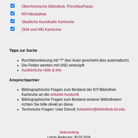
Oberrheinische Bibliothek, PrinzMaxPalais
RPI Mediathek
Staatliche Kunsthalle Karlsruhe
ZKM und HfG Karlsruhe
Tipps zur Suche
Rechtstrunkierung mit "?" (bei
Autor
geschieht dies automatisch)
Die Felder werden mit UND verknüpft
Ausführliche Hilfe & Info
Ansprechpartner
Bibliographische Fragen zum Bestand der KIT-Bibliothek
Karlsruhe an die
virtuelle Auskunft
.
Bibliographische Fragen zum Bestand anderer Bibliotheken
richten Sie bitte direkt an diese.
Technische Fragen
: Uwe Dierolf,
kvkadmin@bibliothek.kit.edu
Seitenanfang
Letzte Änderung
: 30.03.2026