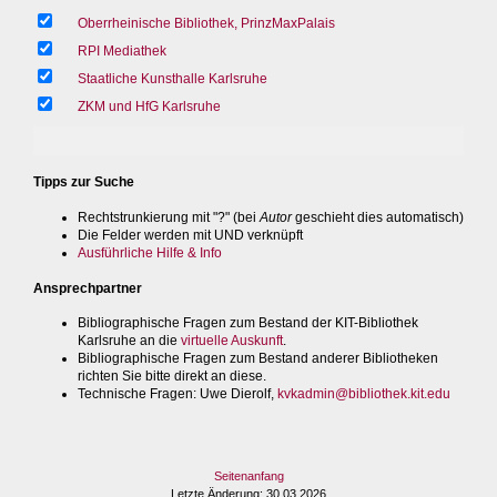
Oberrheinische Bibliothek, PrinzMaxPalais
RPI Mediathek
Staatliche Kunsthalle Karlsruhe
ZKM und HfG Karlsruhe
Tipps zur Suche
Rechtstrunkierung mit "?" (bei
Autor
geschieht dies automatisch)
Die Felder werden mit UND verknüpft
Ausführliche Hilfe & Info
Ansprechpartner
Bibliographische Fragen zum Bestand der KIT-Bibliothek
Karlsruhe an die
virtuelle Auskunft
.
Bibliographische Fragen zum Bestand anderer Bibliotheken
richten Sie bitte direkt an diese.
Technische Fragen
: Uwe Dierolf,
kvkadmin@bibliothek.kit.edu
Seitenanfang
Letzte Änderung
: 30.03.2026