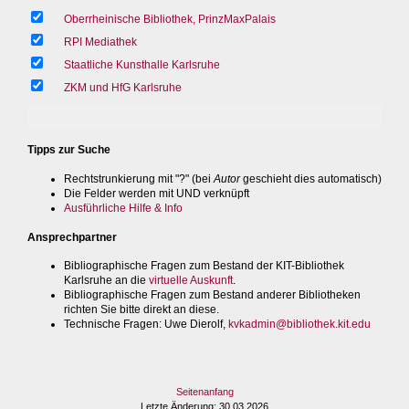
Oberrheinische Bibliothek, PrinzMaxPalais
RPI Mediathek
Staatliche Kunsthalle Karlsruhe
ZKM und HfG Karlsruhe
Tipps zur Suche
Rechtstrunkierung mit "?" (bei
Autor
geschieht dies automatisch)
Die Felder werden mit UND verknüpft
Ausführliche Hilfe & Info
Ansprechpartner
Bibliographische Fragen zum Bestand der KIT-Bibliothek
Karlsruhe an die
virtuelle Auskunft
.
Bibliographische Fragen zum Bestand anderer Bibliotheken
richten Sie bitte direkt an diese.
Technische Fragen
: Uwe Dierolf,
kvkadmin@bibliothek.kit.edu
Seitenanfang
Letzte Änderung
: 30.03.2026