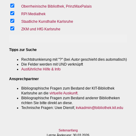
Oberrheinische Bibliothek, PrinzMaxPalais
RPI Mediathek
Staatliche Kunsthalle Karlsruhe
ZKM und HfG Karlsruhe
Tipps zur Suche
Rechtstrunkierung mit "?" (bei
Autor
geschieht dies automatisch)
Die Felder werden mit UND verknüpft
Ausführliche Hilfe & Info
Ansprechpartner
Bibliographische Fragen zum Bestand der KIT-Bibliothek
Karlsruhe an die
virtuelle Auskunft
.
Bibliographische Fragen zum Bestand anderer Bibliotheken
richten Sie bitte direkt an diese.
Technische Fragen
: Uwe Dierolf,
kvkadmin@bibliothek.kit.edu
Seitenanfang
Letzte Änderung
: 30.03.2026