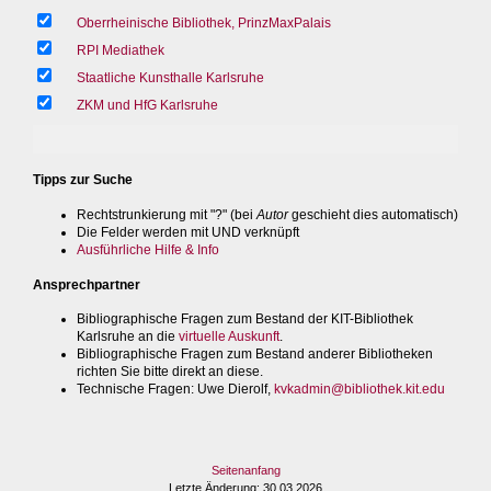
Oberrheinische Bibliothek, PrinzMaxPalais
RPI Mediathek
Staatliche Kunsthalle Karlsruhe
ZKM und HfG Karlsruhe
Tipps zur Suche
Rechtstrunkierung mit "?" (bei
Autor
geschieht dies automatisch)
Die Felder werden mit UND verknüpft
Ausführliche Hilfe & Info
Ansprechpartner
Bibliographische Fragen zum Bestand der KIT-Bibliothek
Karlsruhe an die
virtuelle Auskunft
.
Bibliographische Fragen zum Bestand anderer Bibliotheken
richten Sie bitte direkt an diese.
Technische Fragen
: Uwe Dierolf,
kvkadmin@bibliothek.kit.edu
Seitenanfang
Letzte Änderung
: 30.03.2026