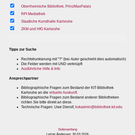
Oberrheinische Bibliothek, PrinzMaxPalais
RPI Mediathek
Staatliche Kunsthalle Karlsruhe
ZKM und HfG Karlsruhe
Tipps zur Suche
Rechtstrunkierung mit "?" (bei
Autor
geschieht dies automatisch)
Die Felder werden mit UND verknüpft
Ausführliche Hilfe & Info
Ansprechpartner
Bibliographische Fragen zum Bestand der KIT-Bibliothek
Karlsruhe an die
virtuelle Auskunft
.
Bibliographische Fragen zum Bestand anderer Bibliotheken
richten Sie bitte direkt an diese.
Technische Fragen
: Uwe Dierolf,
kvkadmin@bibliothek.kit.edu
Seitenanfang
Letzte Änderung
: 30.03.2026