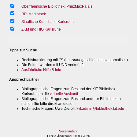
Oberrheinische Bibliothek, PrinzMaxPalais
RPI Mediathek
Staatliche Kunsthalle Karlsruhe
ZKM und HfG Karlsruhe
Tipps zur Suche
Rechtstrunkierung mit "?" (bei
Autor
geschieht dies automatisch)
Die Felder werden mit UND verknüpft
Ausführliche Hilfe & Info
Ansprechpartner
Bibliographische Fragen zum Bestand der KIT-Bibliothek
Karlsruhe an die
virtuelle Auskunft
.
Bibliographische Fragen zum Bestand anderer Bibliotheken
richten Sie bitte direkt an diese.
Technische Fragen
: Uwe Dierolf,
kvkadmin@bibliothek.kit.edu
Seitenanfang
Letzte Änderung
: 30.03.2026