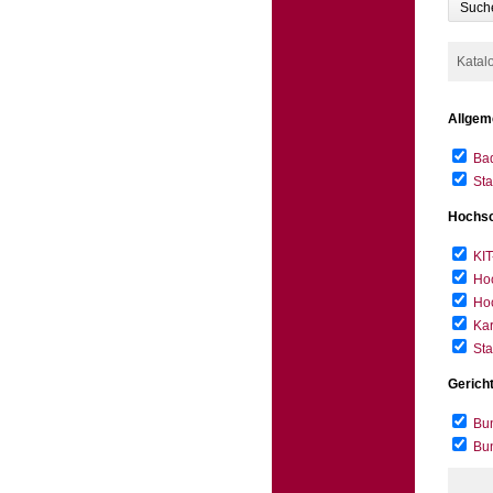
Such
Katal
Allgem
Bad
Sta
Hochsc
KIT
Hoc
Hoc
Kar
Sta
Gerich
Bun
Bu