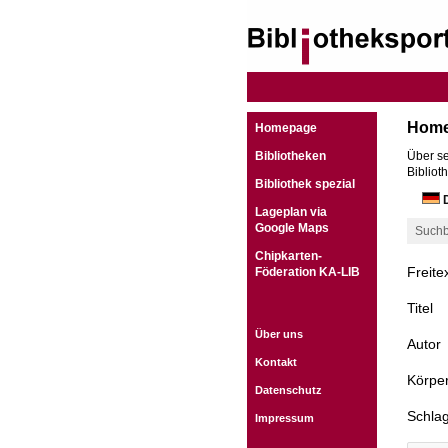
Hom
Homepage
Bibliotheken
Über se
Bibliot
Bibliothek spezial
D
Lageplan via
Google Maps
Suchb
Chipkarten-
Freite
Föderation KA-LIB
Titel
Über uns
Autor
Kontakt
Körper
Datenschutz
Schla
Impressum