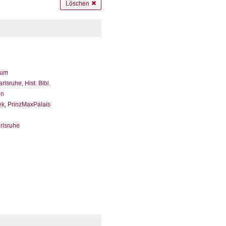
Löschen
eum
sruhe, Hist. Bibl.
en
ek, PrinzMaxPalais
arlsruhe