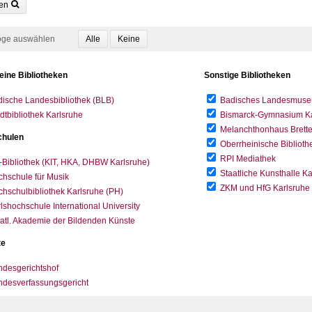
en
oge auswählen
eine Bibliotheken
Sonstige Bibliotheken
ische Landesbibliothek (BLB)
Badisches Landesmus
dtbibliothek Karlsruhe
Bismarck-Gymnasium Karl
Melanchthonhaus Brett
hulen
Oberrheinische Biblioth
RPI Mediathek
-Bibliothek (KIT, HKA, DHBW Karlsruhe)
Staatliche Kunsthalle K
hschule für Musik
ZKM und HfG Karlsruhe
hschulbibliothek Karlsruhe (PH)
lshochschule International University
atl. Akademie der Bildenden Künste
te
desgerichtshof
ndesverfassungsgericht