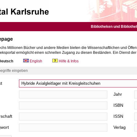
Bibliotheken und Bibliothe
epage
chs Millionen Bücher und andere Medien bieten die Wissenschaftlichen und Öffent
heksportal ermöglicht einen schnellen Zugang zu diesen Beständen. Ein Dienst de
eutsch
English
Hilfe & Infos
egriffe eingeben
xt
Jahr
ISBN
schaft
ISSN
gwort
Verlag