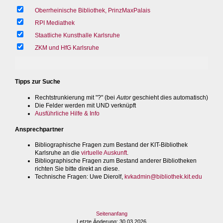
Oberrheinische Bibliothek, PrinzMaxPalais
RPI Mediathek
Staatliche Kunsthalle Karlsruhe
ZKM und HfG Karlsruhe
Tipps zur Suche
Rechtstrunkierung mit "?" (bei
Autor
geschieht dies automatisch)
Die Felder werden mit UND verknüpft
Ausführliche Hilfe & Info
Ansprechpartner
Bibliographische Fragen zum Bestand der KIT-Bibliothek
Karlsruhe an die
virtuelle Auskunft
.
Bibliographische Fragen zum Bestand anderer Bibliotheken
richten Sie bitte direkt an diese.
Technische Fragen
: Uwe Dierolf,
kvkadmin@bibliothek.kit.edu
Seitenanfang
Letzte Änderung
: 30.03.2026