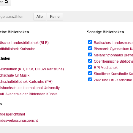
en
oge auswählen
eine Bibliotheken
Sonstige Bibliotheken
ische Landesbibliothek (BLB)
Badisches Landesmus
dtbibliothek Karlsruhe
Bismarck-Gymnasium Karl
Melanchthonhaus Brett
hulen
Oberrheinische Biblioth
RPI Mediathek
-Bibliothek (KIT, HKA, DHBW Karlsruhe)
Staatliche Kunsthalle K
hschule für Musik
ZKM und HfG Karlsruhe
hschulbibliothek Karlsruhe (PH)
lshochschule International University
atl. Akademie der Bildenden Künste
te
desgerichtshof
ndesverfassungsgericht