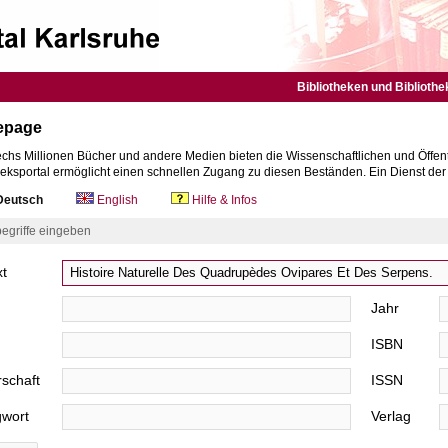
Bibliotheken und Bibliothe
epage
chs Millionen Bücher und andere Medien bieten die Wissenschaftlichen und Öffent
heksportal ermöglicht einen schnellen Zugang zu diesen Beständen. Ein Dienst de
eutsch
English
Hilfe & Infos
egriffe eingeben
xt
Jahr
ISBN
schaft
ISSN
gwort
Verlag