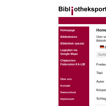
Hom
Homepage
Bibliotheken
Über se
Bibliot
Bibliothek spezial
D
Lageplan via
Google Maps
Suchb
Chipkarten-
Freite
Föderation KA-LIB
Titel
Über uns
Autor
Kontakt
Körper
Datenschutz
Schla
Impressum