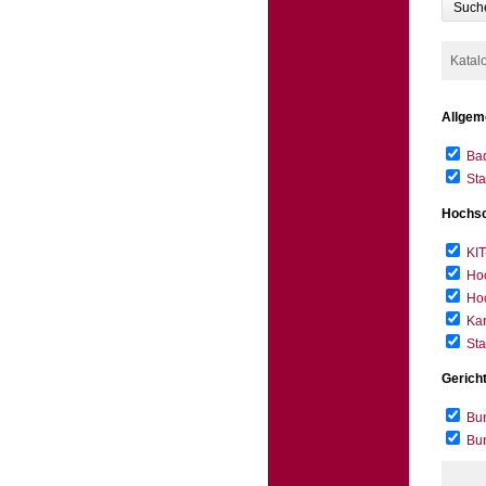
Such
Katal
Allgem
Bad
Sta
Hochsc
KIT
Hoc
Hoc
Kar
Sta
Gerich
Bun
Bu