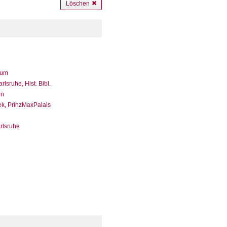
Löschen
eum
sruhe, Hist. Bibl.
en
ek, PrinzMaxPalais
arlsruhe